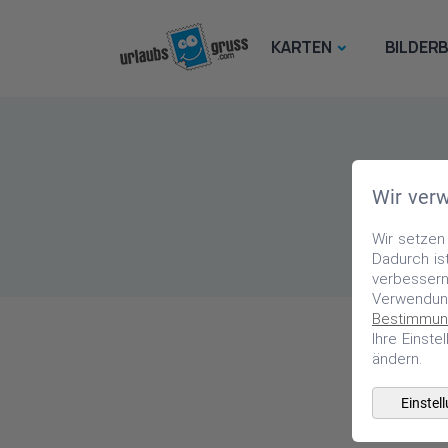
KARTEN
BILDER
Wir ver
Wir setzen
Dadurch ist
verbessern.
Verwendun
Bestimmun
Ihre Einst
ändern.
Einstel