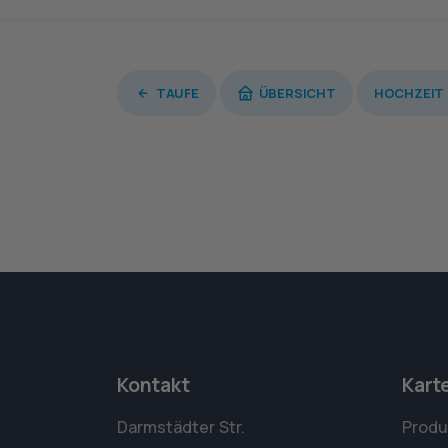
TAUFE
ÜBERSICHT
HOCHZEIT
Kontakt
Kart
Darmstädter Str.
Produ