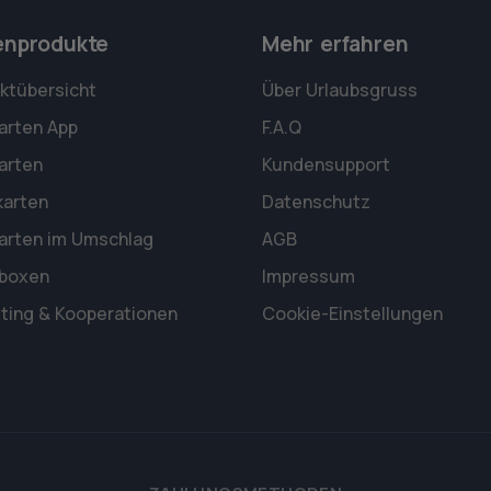
enprodukte
Mehr erfahren
ktübersicht
Über Urlaubsgruss
arten App
F.A.Q
arten
Kundensupport
karten
Datenschutz
arten im Umschlag
AGB
rboxen
Impressum
ting & Kooperationen
Cookie-Einstellungen