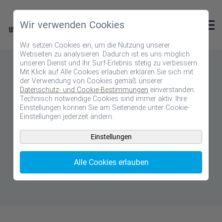
Wir verwenden Cookies
Wir setzen Cookies ein, um die Nutzung unserer
Webseiten zu analysieren. Dadurch ist es uns möglich
unseren Dienst und Ihr Surf-Erlebnis stetig zu verbessern.
FREUNDSCHAFT
Mit Klick auf Alle Cookies erlauben erklären Sie sich mit
der Verwendung von Cookies gemäß unserer
Feiern Sie Ihre
Datenschutz- und Cookie-Bestimmungen
einverstanden.
Technisch notwendige Cookies sind immer aktiv. Ihre
Einstellungen können Sie am Seitenende unter Cookie-
Freundschaft
Einstellungen jederzeit ändern.
Einstellungen
Freunde sind eine wichtige Stütze im Leben.
Gestalten Sie mit den Freundschaftsmotiven
Alle Cookies erlauben
eine besondere Karte.