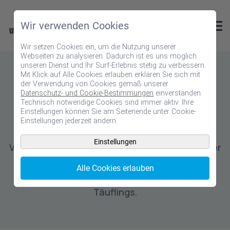
Wir verwenden Cookies
Wir setzen Cookies ein, um die Nutzung unserer
Webseiten zu analysieren. Dadurch ist es uns möglich
unseren Dienst und Ihr Surf-Erlebnis stetig zu verbessern.
TAUFE
Mit Klick auf Alle Cookies erlauben erklären Sie sich mit
der Verwendung von Cookies gemäß unserer
Gratis Motive für die
Datenschutz- und Cookie-Bestimmungen
einverstanden.
Technisch notwendige Cookies sind immer aktiv. Ihre
Einstellungen können Sie am Seitenende unter Cookie-
schönste Taufkarte
Einstellungen jederzeit ändern.
Einstellungen
Verschenken Sie zur Taufe eine Botschaft voller
Glückwünsche und Liebe und zaubern Sie ein
Alle Cookies erlauben
Lächeln auf die Gesichter der Familie des
Täuflings.