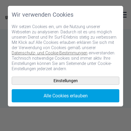
Wir verwenden Cookies
Wir setzen Cookies ein, um die Nutzung unserer
Webseiten zu analysieren. Dadurch ist es uns möglich
unseren Dienst und Ihr Surf-Erlebnis stetig zu verbessern.
VATERTAG
Mit Klick auf Alle Cookies erlauben erklären Sie sich mit
der Verwendung von Cookies gemäß unserer
Wann ist Vatertag?
Datenschutz- und Cookie-Bestimmungen
einverstanden.
Technisch notwendige Cookies sind immer aktiv. Ihre
Einstellungen können Sie am Seitenende unter Cookie-
Einstellungen jederzeit ändern.
Am Donnerstag den 29. Mai ist Vatertag! In
Deutschland feiern wir 39 Tage nach Ostern
Einstellungen
Vatertag.
Alle Cookies erlauben