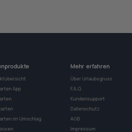
enprodukte
Mehr erfahren
ktübersicht
Über Urlaubsgruss
arten App
F.A.Q
arten
Kundensupport
karten
Datenschutz
arten im Umschlag
AGB
rboxen
Impressum